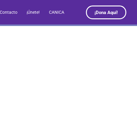
¡Dona Aquí!
Contacto
¡Únete!
CANICA