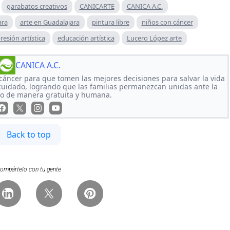
garabatos creativos
CANICARTE
CANICA A.C.
ara
arte en Guadalajara
pintura libre
niños con cáncer
resión artística
educación artística
Lucero López arte
CANICA A.C.
 cáncer para que tomen las mejores decisiones para salvar la vida
cuidado, logrando que las familias permanezcan unidas ante la
do de manera gratuita y humana.
Back to top
ompártelo con tu gente