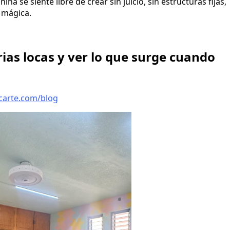
a se siente libre de crear sin juicio, sin estructuras fijas,
a mágica.
ias locas y ver lo que surge cuando
icarte.com/blog